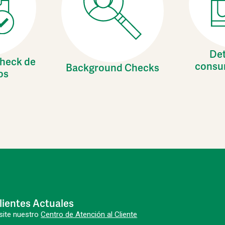
De
heck de
consu
Background Checks
os
lientes Actuales
site nuestro
Centro de Atención al Cliente