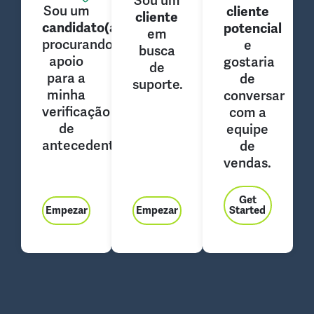
Sou um
Sou um
cliente
cliente
candidato(a)
potencial
em
procurando
e
busca
apoio
gostaria
de
para a
de
suporte.
minha
conversar
verificação
com a
de
equipe
antecedentes.
de
vendas.
Get
Empezar
Empezar
Started